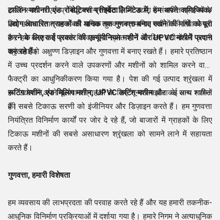
टालिन मशीनरी एंड रोबोटिक्स प्राइवेट लिमिटेड में, हम अपने वाणिज्यिक/
हमारी स्थापना एक प्रसिद्ध मशीन
निर्माता
है जो उद्योग में संभावित ग्राहकों के
उद्योग आधारित ग्राहकों की मानक तक गुणवत्ता बनाए रखने की मांगों को पूरा
लिए उचित लागत पर सबसे अधिक गुणवत्ता-प्रमाणित मशीनों की सेवा करती
करने के लिए कई प्रकार की
है। हम बाज़ार में सबसे विश्वसनीय स्रोत होने के लिए मशीनों की अपनी
एल्यूमीनियम मशीनें
और UPVC मशीनें
प्रदान
कर रहे हैं।
श्रृंखला को अक्षुण्ण डिज़ाइन और गुणवत्ता में बनाए रखते हैं। हमारे प्रतिष्ठान
में उच्च प्रदर्शन करने वाले उपकरणों और मशीनों को शामिल करने वाली
फैक्ट्री का आधुनिकीकरण किया गया है। पेश की गई उत्पाद श्रृंखला में
रूटिंग मशीन, एंड मिलिंग मशीन, UPVC कटिंग मशीन
हम उद्योग में अपने मूल्यवान ग्राहकों के लिए शून्य समझौता के साथ मशीनों
और कई अन्य शामिल
हैं।
की सबसे टिकाऊ सरणी को इंजीनियर और डिज़ाइन करते हैं। हम गुणवत्ता
नियंत्रित विनिर्माण कार्यों पर जोर दे रहे हैं, जो बाजारों में ग्राहकों के लिए
टिकाऊ मशीनों की सबसे असाधारण श्रृंखला को सामने लाने में सहायता
करते हैं।
गुणवत्ता, हमारी विशेषता
हम व्यवसाय की लाभप्रदता की परवाह करते रहे हैं और यह हमारी तकनीक-
आधुनिक विनिर्माण प्रक्रियाओं में दर्शाया गया है। हमारे निगम ने अत्याधुनिक