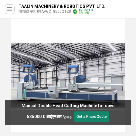
TAALIN MACHINERY & ROBOTICS PVT. LTD.
TRUSTED
जीएसटी नंबर. 09AAGCT8565Q1Z8
SELLER
Manual Double Head Cutting Machine for upvc
535000.0 आईएनआर
/
टुकड़ा
Get a Price/Quote