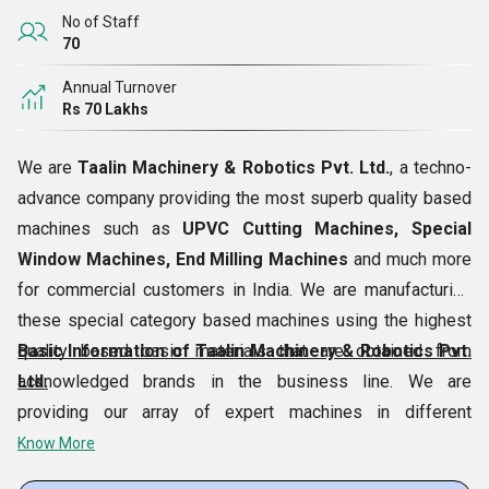
No of Staff
70
Annual Turnover
Rs 70 Lakhs
We are
Taalin Machinery & Robotics Pvt. Ltd.
, a techno-
advance company providing the most superb quality based
machines such as
UPVC Cutting Machines, Special
Window Machines, End Milling Machines
and much more
for commercial customers in India. We are manufacturing
these special category based machines using the highest
quality based basic materials that are obtained from
Basic Information of Taalin Machinery & Robotics Pvt.
acknowledged brands in the business line. We are
Ltd.
providing our array of expert machines in different
specifications for providing customers several options to
Know More
choose. Our company can also provide
Industrial Repair