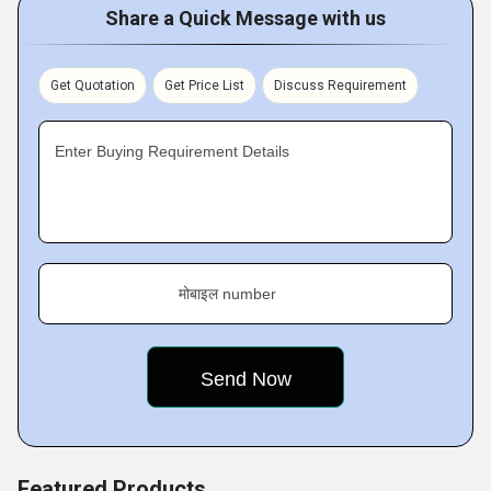
Service
and
Machinery Repair Service
for interested
Share a Quick Message with us
patrons. We are moving ahead under the guidance of our
leaders. Our parent company is
Teleios Automation &
Get Quotation
Get Price List
Discuss Requirement
Engineering Services (I) Pvt. Ltd.
Enter Buying Requirement Details
मोबाइल number
Featured Products