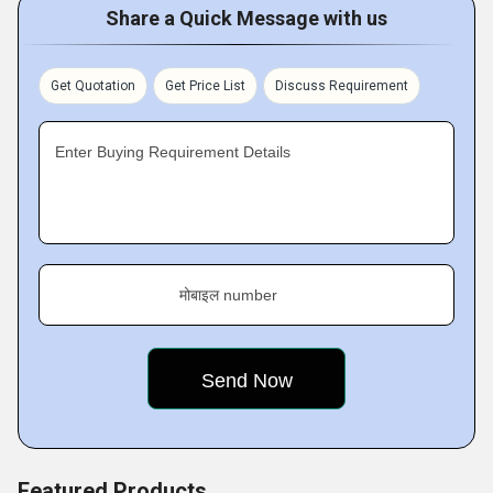
Service
and
Machinery Repair Service
for interested
Share a Quick Message with us
patrons. We are moving ahead under the guidance of our
leaders. Our parent company is
Teleios Automation &
Get Quotation
Get Price List
Discuss Requirement
Engineering Services (I) Pvt. Ltd.
Enter Buying Requirement Details
मोबाइल number
Featured Products