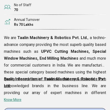
No of Staff
70
Annual Turnover
Rs 70 Lakhs
We are
Taalin Machinery & Robotics Pvt. Ltd.
, a techno-
advance company providing the most superb quality based
machines such as
UPVC Cutting Machines, Special
Window Machines, End Milling Machines
and much more
for commercial customers in India. We are manufacturing
these special category based machines using the highest
quality based basic materials that are obtained from
Basic Information of Taalin Machinery & Robotics Pvt.
acknowledged brands in the business line. We are
Ltd.
providing our array of expert machines in different
specifications for providing customers several options to
Know More
choose. Our company can also provide
Industrial Repair