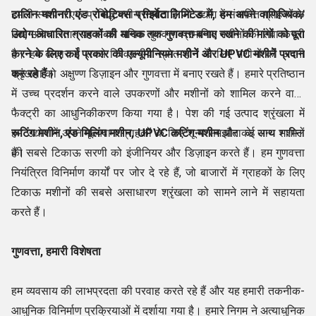
टालिन मशीनरी एंड रोबोटिक्स प्राइवेट लिमिटेड में, हम अपने वाणिज्यिक/
हमारी स्थापना एक प्रसिद्ध मशीन
निर्माता
है जो उद्योग में संभावित ग्राहकों के
उद्योग आधारित ग्राहकों की मानक तक गुणवत्ता बनाए रखने की मांगों को पूरा
लिए उचित लागत पर सबसे अधिक गुणवत्ता-प्रमाणित मशीनों की सेवा करती
करने के लिए कई प्रकार की
है। हम बाज़ार में सबसे विश्वसनीय स्रोत होने के लिए मशीनों की अपनी
एल्यूमीनियम मशीनें
और UPVC मशीनें
प्रदान
कर रहे हैं।
श्रृंखला को अक्षुण्ण डिज़ाइन और गुणवत्ता में बनाए रखते हैं। हमारे प्रतिष्ठान
में उच्च प्रदर्शन करने वाले उपकरणों और मशीनों को शामिल करने वाली
फैक्ट्री का आधुनिकीकरण किया गया है। पेश की गई उत्पाद श्रृंखला में
रूटिंग मशीन, एंड मिलिंग मशीन, UPVC कटिंग मशीन
हम उद्योग में अपने मूल्यवान ग्राहकों के लिए शून्य समझौता के साथ मशीनों
और कई अन्य शामिल
हैं।
की सबसे टिकाऊ सरणी को इंजीनियर और डिज़ाइन करते हैं। हम गुणवत्ता
नियंत्रित विनिर्माण कार्यों पर जोर दे रहे हैं, जो बाजारों में ग्राहकों के लिए
टिकाऊ मशीनों की सबसे असाधारण श्रृंखला को सामने लाने में सहायता
करते हैं।
गुणवत्ता, हमारी विशेषता
हम व्यवसाय की लाभप्रदता की परवाह करते रहे हैं और यह हमारी तकनीक-
आधुनिक विनिर्माण प्रक्रियाओं में दर्शाया गया है। हमारे निगम ने अत्याधुनिक