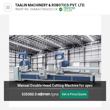
TAALIN MACHINERY & ROBOTICS PVT. LTD.
TRUSTED
जीएसटी नंबर. 09AAGCT8565Q1Z8
SELLER
Manual Double Head Cutting Machine for upvc
535000.0 आईएनआर
/
टुकड़ा
Get a Price/Quote